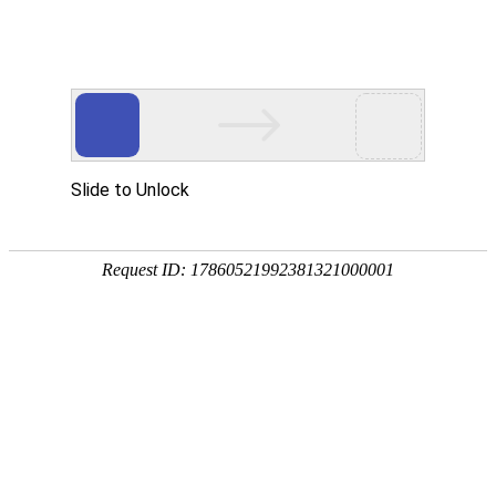
18107582269
服务项目
专注于营销型网站建设，微信小程序开发，网站SEOob体育app官网下载
网站
建设
WEBSITE BUILDING