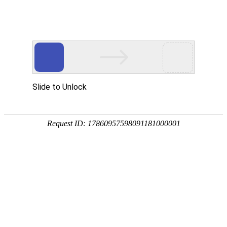
18107582269
新闻资讯，网络动态
了解企业新动态，分享前沿的营销推广干货，成长路上，我们携手
同行
快捷栏目导航
0
0
共
页
条
同行价格
金牌服务
售后无忧
统一报价，无隐形
一对一专属顾问，7*24小时金
完善售后，客服经理全程
消费
牌服务
跟进