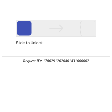
18107582269
新闻资讯，网络动态
了解企业新动态，分享前沿的营销推广干货，成长路上，我们携手
同行
快捷栏目导航
外贸网站如何让Google快速收录的步骤及其方法
Google搜索优化怎么做？外贸网站如何被Google快速收
录？
[详情]
为什么说外贸网站建设是拓展国际市场的数字平台
外贸网站是外贸企业拓展海外推广宣传的数字平台。
[详
情]