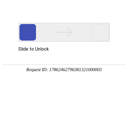
18107582269
用真实的案例说话
维讯网络展示的每一个网站建设案例、微信小程序案例，网络推广
案例，都是我们的团队用心服务的成果。
快捷栏目导航