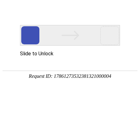
18107582269
用真实的案例说话
维讯网络展示的每一个网站建设案例、微信小程序案例，网络推广
案例，都是我们的团队用心服务的成果。
快捷栏目导航