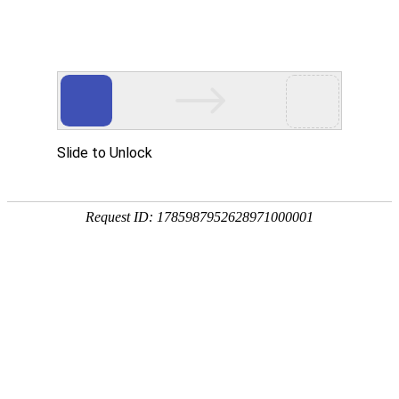
18107582269
用真实的案例说话
维讯网络展示的每一个网站建设案例、微信小程序案例，网络推广
案例，都是我们的团队用心服务的成果。
快捷栏目导航