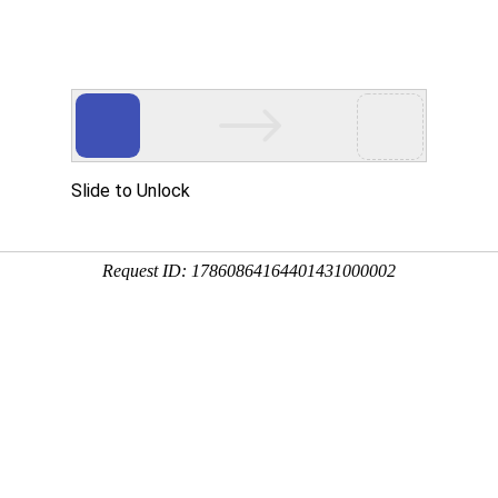
多客营销宝
首页
建站模板
网站建设
移动开发
用真实的案例说话
建设案例、微信小程序案例，网络推广案例，都是