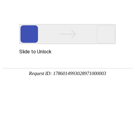
18107582269
用真实的案例说话
维讯网络展示的每一个网站建设案例、微信小程序案例，网络推广
案例，都是我们的团队用心服务的成果。
快捷栏目导航