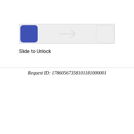
多客营销宝
首页
建站模板
网站建设
移动开发
用真实的案例说话
建设案例、微信小程序案例，网络推广案例，都是