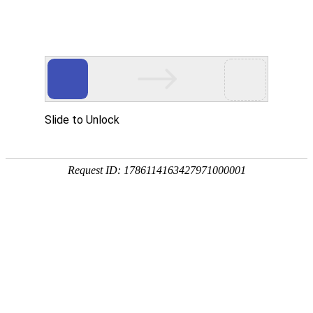
18107582269
用真实的案例说话
维讯网络展示的每一个网站建设案例、微信小程序案例，网络推广
案例，都是我们的团队用心服务的成果。
快捷栏目导航