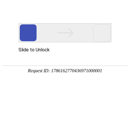
18107582269
用真实的案例说话
维讯网络展示的每一个网站建设案例、微信小程序案例，网络推广
案例，都是我们的团队用心服务的成果。
快捷栏目导航