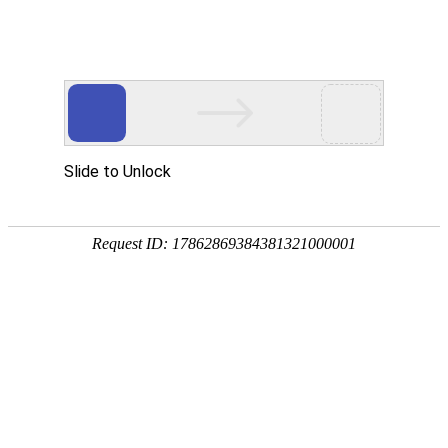
18107582269
用真实的案例说话
维讯网络展示的每一个网站建设案例、微信小程序案例，网络推广
案例，都是我们的团队用心服务的成果。
快捷栏目导航