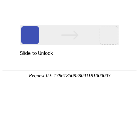
18107582269
模板分类筛选
编号：wx170
编号：wx169
850元 /起
850元 /起
适用行业：
食品/果蔬/日用
适用行业：
文化/广告/传媒