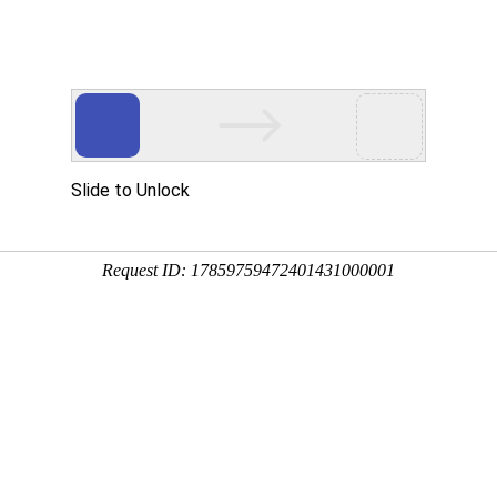
多客营销宝
首页
建站模板
网站建设
移动开发
销利器
移动营销新格局。