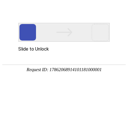
18107582269
新闻资讯，网络动态
了解企业新动态，分享前沿的营销推广干货，成长路上，我们携手
同行
快捷栏目导航
不同类型的小程序在价格上有什么不同
[详情]
1
1
共
页
条