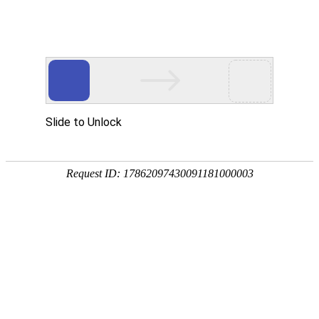
18107582269
新闻资讯，网络动态
了解企业新动态，分享前沿的营销推广干货，成长路上，我们携手
同行
快捷栏目导航
签约澳门爱翡仕珠宝小程序开发
[详情]
1
1
共
页
条