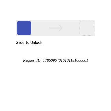
18107582269
新闻资讯，网络动态
了解企业新动态，分享前沿的营销推广干货，成长路上，我们携手
同行
快捷栏目导航
手机网站建设需要了解哪些方面的问题
[详情]
1
1
共
页
条