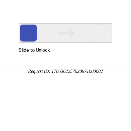
18107582269
新闻资讯，网络动态
了解企业新动态，分享前沿的营销推广干货，成长路上，我们携手
同行
快捷栏目导航
手机网站建设需要了解哪些方面的问题
[详情]
1
1
共
页
条