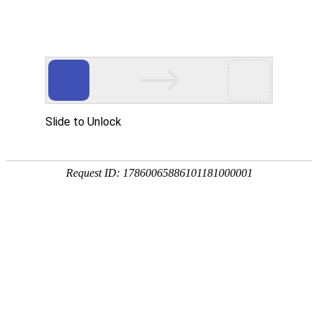
18107582269
新闻资讯，网络动态
了解企业新动态，分享前沿的营销推广干货，成长路上，我们携手
同行
快捷栏目导航
新手做网站推广要掌握的技巧
[详情]
1
1
共
页
条