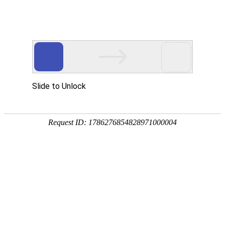
18107582269
新闻资讯，网络动态
了解企业新动态，分享前沿的营销推广干货，成长路上，我们携手
同行
快捷栏目导航
影响肇庆小程序开发的主要因素
[详情]
1
1
共
页
条