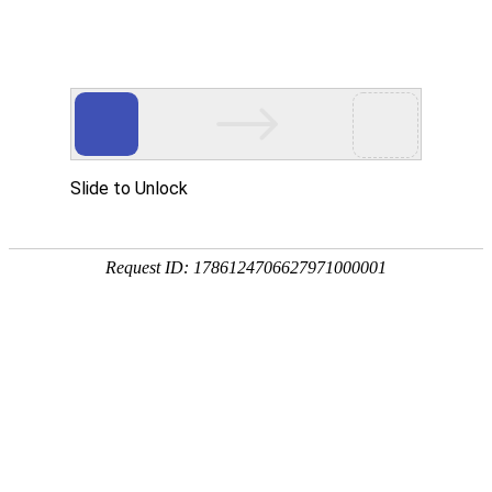
18107582269
新闻资讯，网络动态
了解企业新动态，分享前沿的营销推广干货，成长路上，我们携手
同行
快捷栏目导航
总结十分实用的网站优化的策略和技巧
[详情]
文章标题在网站SEO优化如何写才好
[详情]