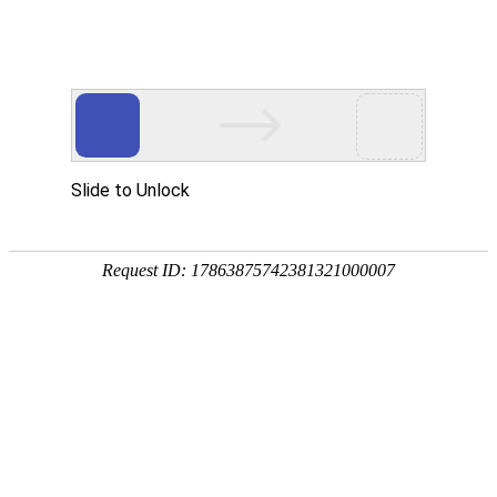
18107582269
新闻资讯，网络动态
了解企业新动态，分享前沿的营销推广干货，成长路上，我们携手
同行
快捷栏目导航
掌握网站SEO运营比SEO优化技术更好
[详情]
1
1
共
页
条