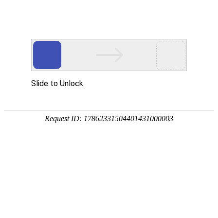
18107582269
新闻资讯，网络动态
了解企业新动态，分享前沿的营销推广干货，成长路上，我们携手
同行
快捷栏目导航
规避手机网站优化中的错误方法
[详情]
1
1
共
页
条