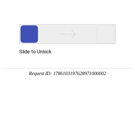
18107582269
新闻资讯，网络动态
了解企业新动态，分享前沿的营销推广干货，成长路上，我们携手
同行
快捷栏目导航
在线答题微信小程序开发制作需要什么功能
[详情]
1
1
共
页
条