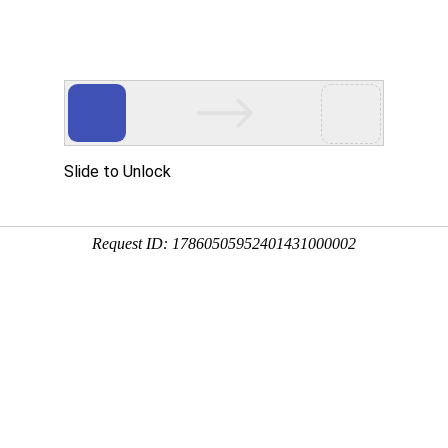
多客营销宝
首页
建站模板
网站建设
移动开发
新闻资讯，网络动态
新动态，分享前沿的营销推广干货，成长路上，我