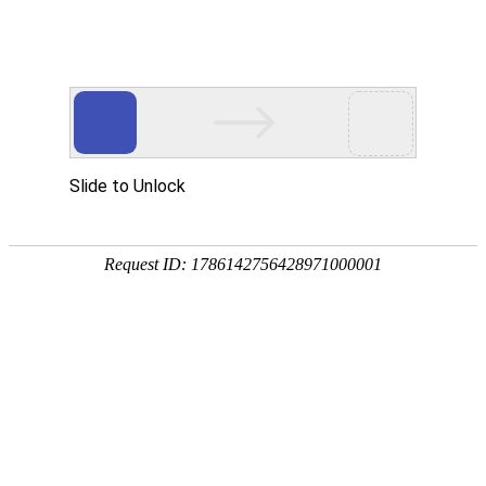
18107582269
新闻资讯，网络动态
了解企业新动态，分享前沿的营销推广干货，成长路上，我们携手
同行
快捷栏目导航
建站公司怎样进行更好的网站交互设计
[详情]
1
1
共
页
条