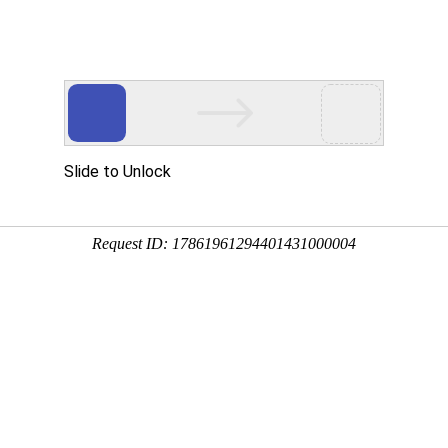
多客营销宝
首页
建站模板
网站建设
移动开发
新闻资讯，网络动态
新动态，分享前沿的营销推广干货，成长路上，我