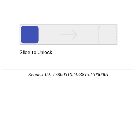
18107582269
用真实的案例说话
维讯网络展示的每一个网站建设案例、微信小程序案例，网络推广
案例，都是我们的团队用心服务的成果。
快捷栏目导航