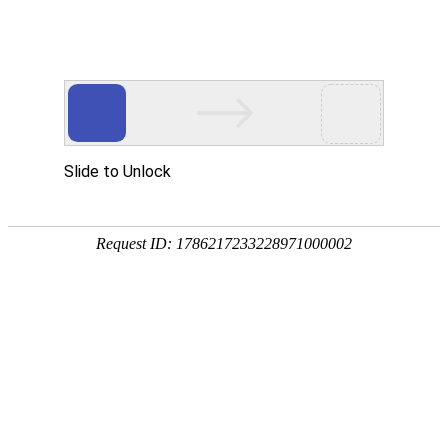
18107582269
用真实的案例说话
维讯网络展示的每一个网站建设案例、微信小程序案例，网络推广
案例，都是我们的团队用心服务的成果。
快捷栏目导航