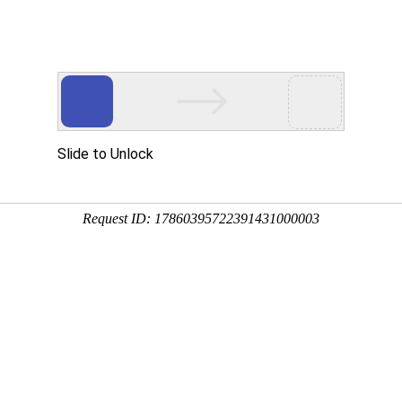
多客营销宝
首页
建站模板
网站建设
移动开发
用真实的案例说话
建设案例、微信小程序案例，网络推广案例，都是