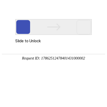
18107582269
用真实的案例说话
维讯网络展示的每一个网站建设案例、微信小程序案例，网络推广
案例，都是我们的团队用心服务的成果。
快捷栏目导航
肇庆市金融消费权益保护联合会
广东金鼎黄金