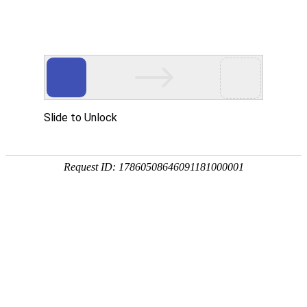
18107582269
用真实的案例说话
维讯网络展示的每一个网站建设案例、微信小程序案例，网络推广
案例，都是我们的团队用心服务的成果。
快捷栏目导航