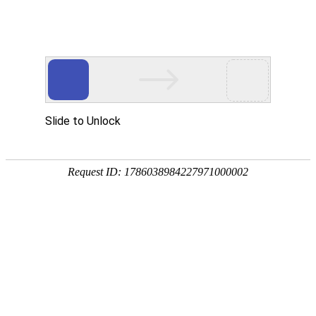
18107582269
新闻资讯，网络动态
了解企业新动态，分享前沿的营销推广干货，成长路上，我们携手
同行
快捷栏目导航
如何提升外贸网站在谷歌搜索中的收录量
外贸网站通过谷歌搜索引擎SEO找到您的网站，拓展企业
的出海业务。通过八大方法，有效提升在搜索引擎的收录
量。
[详情]
外贸建站制定目标市场和用户群体的方法
外贸网站要明确目标市场和受众群体，精准的市场定位和
用户群体分析不但有助于制定有效的营销策略，而且还提
高网站转化率和客户满意度。
[详情]