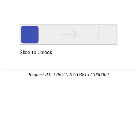
18107582269
新闻资讯，网络动态
了解企业新动态，分享前沿的营销推广干货，成长路上，我们携手
同行
快捷栏目导航
移动互联网是金融变革的平台
发布时间：2015-07-04 浏览数：631 来源：本站原创
导语
移动互联网是金融变革的平台 互联网金融平台。在国内一系列投
资服务规模的基础上，挖掘了很多节点以及用户需求，内部会具备一定的创新孵
化机制，每一个独立创新的项目，都会进行内部孵化，
移动互联网是金融变革的平台