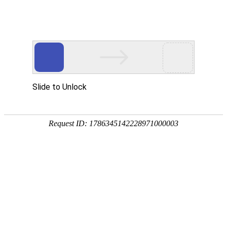
18107582269
新闻资讯，网络动态
了解企业新动态，分享前沿的营销推广干货，成长路上，我们携手
同行
快捷栏目导航
肇庆企业如何做好网站推广工作
发布时间：2016-06-03 浏览数：543 来源：本站原创
导语
???? 肇庆企业如何做好网站推广工作???? 时下正值互联网发展的大
潮，以O2O、团购、微网站、微商城等为主题的平台发展成熟，正吸引更多传统
企业加入互联网领域，以此来拓
肇庆企业如何做好网站推广工作