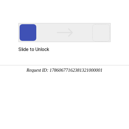
多客营销宝
首页
建站模板
网站建设
移动开发
新闻资讯，网络动态
新动态，分享前沿的营销推广干货，成长路上，我