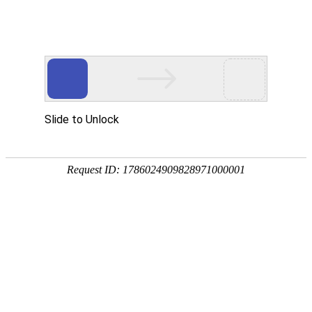
18107582269
新闻资讯，网络动态
了解企业新动态，分享前沿的营销推广干货，成长路上，我们携手
同行
快捷栏目导航
网站重复内容对关键词优化排名产生什么影响
发布时间：2021-12-30 浏览数：806 来源：本站原创
导语
重复性内容是指同一域名有相同的重复性内容，或与其他网站完网站
大致相似。一般而言，搜索引擎并不会惩罚站点的重复性，但如果在整个站点中
加入大量重复内容，让用户在相同的搜索结果页面中看到相同的内容，那么用户
体验就会受损。
很多情况下，重复内容对
SEO优化
有何影响。有些人认为这将被搜索