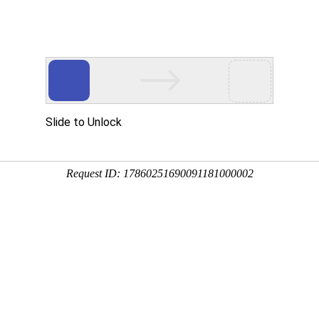
多客营销宝
首页
建站模板
网站建设
移动开发
新闻资讯，网络动态
新动态，分享前沿的营销推广干货，成长路上，我