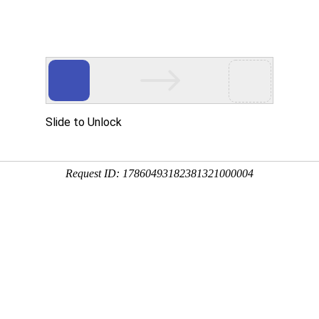
多客营销宝
首页
建站模板
网站建设
移动开发
新闻资讯，网络动态
新动态，分享前沿的营销推广干货，成长路上，我