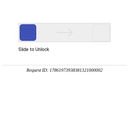
18107582269
新闻资讯，网络动态
了解企业新动态，分享前沿的营销推广干货，成长路上，我们携手
同行
快捷栏目导航
微信小程序在设计制作如何进行
发布时间：2022-02-15 浏览数：676 来源：本站原创
导语
微信小程序制作设计有定制开发和使用模板一键生成两种方式，定制
开发比较麻烦，需要一定的编程基础，如果一键生成这种傻瓜操作模式，那么相
对简单。
目前微信小程序在人们的生活和工作中很常见，为人们提供了非常方